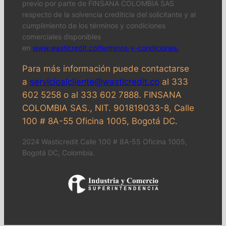
previo por parte de FINSANA COLOMBIA SAS
respecto de la solvencia crediticia del solicitante y al
cumplimiento de los términos y condiciones
comerciales disponibles
en
www.wasticredit.co/terminos-y-condiciones.
Para más información puede contactarse
a
servicioalcliente@wasticredit.co
al 333
602 5258 o al 333 602 7888. FINSANA
COLOMBIA SAS., NIT. 901819033-8, Calle
100 # 8A-55 Oficina 1005, Bogotá DC.
2024 Wasticredit Calle 100 # 8A-55 Oficina 1005,
Bogotá DC, Colombia.