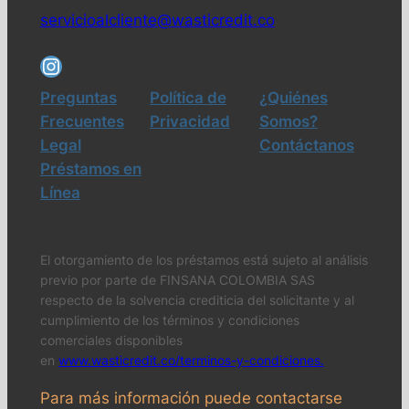
servicioalcliente@wasticredit.co
Preguntas
Política de
¿Quiénes
Frecuentes
Privacidad
Somos?
Legal
Contáctanos
Préstamos en
Línea
El otorgamiento de los préstamos está sujeto al análisis
previo por parte de FINSANA COLOMBIA SAS
respecto de la solvencia crediticia del solicitante y al
cumplimiento de los términos y condiciones
comerciales disponibles
en
www.wasticredit.co/terminos-y-condiciones.
Para más información puede contactarse