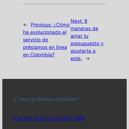
Next:
8
←
Previous:
¿Cómo
maneras de
ha evolucionado el
amar tu
servicio de
presupuesto y
préstamos en línea
ajustarte a
en Colombia?
este.
→
¿Cómo podemos ayudarte?
333 602 5258 o 333 602 7888