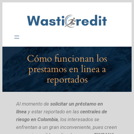
Cómo funcionan los
prestamos en linea a
reportados
Al momento de
solicitar un préstamo en
línea
y estar reportado en las
centrales de
riesgo en Colombia
, los interesados se
enfrentan a un gran inconveniente, pues creen